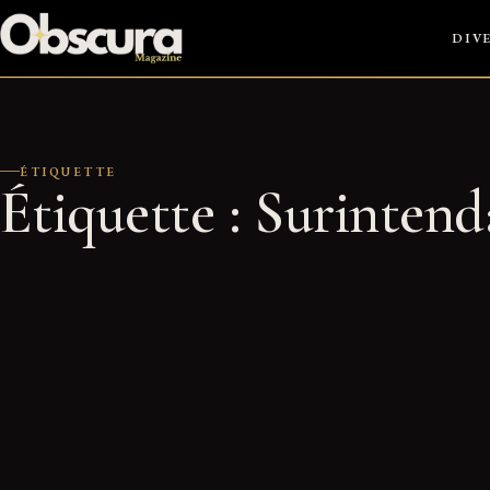
Passer
DIV
au
contenu
ÉTIQUETTE
Étiquette :
Surintend