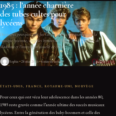
1985 : l’année charnière
des tubes cultes pour
lycéens
Découvrez pourquoi 1985 fut l'année la plus marquante pour la
musique lycéenne, entre les hymnes de Simple Minds, l'audace de
Madonna et l'innovation visuelle de A-ha.
Sophie
28 mai 2026
4 min de lecture
ÉTATS-UNIS, FRANCE, ROYAUME-UNI, NORVÈGE
Pour ceux qui ont vécu leur adolescence dans les années 80,
1985 reste gravée comme l’année ultime des succès musicaux
lycéens. Entre la génération des baby-boomers et celle des