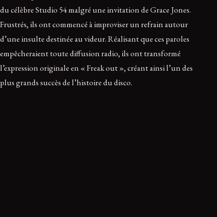
du célèbre Studio 54 malgré une invitation de Grace Jones.
Frustrés, ils ont commencé à improviser un refrain autour
d’une insulte destinée au videur. Réalisant que ces paroles
empêcheraient toute diffusion radio, ils ont transformé
l’expression originale en « Freak out », créant ainsi l’un des
plus grands succès de l’histoire du disco.
I’m Coming Out — Diana Ross
Bien que la carrière de Diana Ross soit vaste, elle a marqué
l’année 1980 avec l’un des titres disco les plus emblématiques
: « I’m Coming Out ». Écrit par Nile Rodgers et Bernard
Edwards, le morceau est rapidement devenu un hymne pour
la communauté LGBTQ+. L’inspiration est venue à Rodgers
après avoir aperçu plusieurs drag queens déguisées en Diana