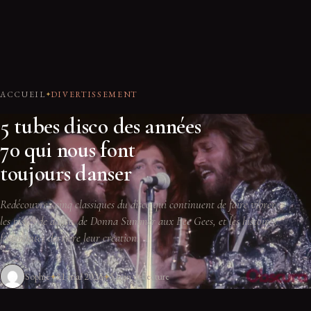
ACCUEIL
DIVERTISSEMENT
5 tubes disco des années
70 qui nous font
toujours danser
Redécouvrez cinq classiques du disco qui continuent de faire vibrer
les pistes de danse, de Donna Summer aux Bee Gees, et les histoires
fascinantes derrière leur création.
Sophie
31 mai 2026
5 min de lecture