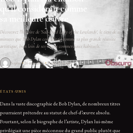
qu’il considérait comme
sa meilleure œuvre
Découvrez l'histoire de 'Sad-Eyed Lady of the Lowlands', le titre de 11
minutes que Bob Dylan considérait comme sa plus grande réussite
artistique, bien loin de ses succès commerciaux habituels.
Sophie
26 mai 2026
3 min de lecture
ÉTATS-UNIS
Dans la vaste discographie de Bob Dylan, de nombreux titres
pourraient prétendre au statut de chef-d’œuvre absolu.
Pourtant, selon le biographe de l’artiste, Dylan lui-même
privilégiait une pièce méconnue du grand public plutôt que