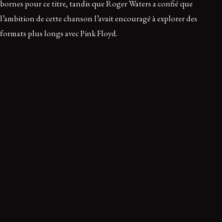
bornes pour ce titre, tandis que Roger Waters a confié que
l’ambition de cette chanson l’avait encouragé à explorer des
formats plus longs avec Pink Floyd.
Ce récit vous a marqué ?
0
0
0
Troublant
Fascinant
Glaçant
Ranger dans mon dossier
Retrouvez-le dans votre espace