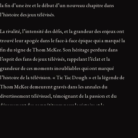
la fin d’une ère et le début d’un nouveau chapitre dans
l’histoire des jeux télévisés.
La rivalité, l’intensité des défis, et la grandeur des enjeux ont
trouvé leur apogée dans le face-à-face épique qui a marqué la
fin du règne de Thom McKee. Son héritage perdure dans
l’esprit des fans de jeux télévisés, rappelant l’éclat et la
grandeur de ces moments inoubliables qui ont marqué
l’histoire de la télévision. « Tic Tac Dough » et la légende de
Thom McKee demeurent gravés dans les annales du
divertissement télévisuel, témoignant de la passion et du
dévouement des compétiteurs pour la victoire et la
renommée. Cette épopée unique restera à jamais inscrite dans
la mémoire collective, symbole intemporel de l’excellence et
de l’audace sur le plateau des jeux télévisés.