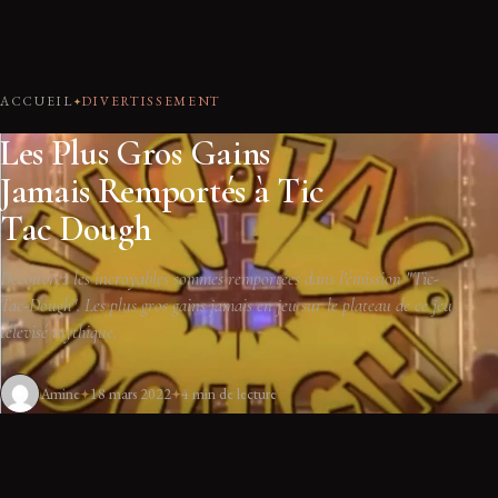
ACCUEIL
DIVERTISSEMENT
Les Plus Gros Gains
Jamais Remportés à Tic
Tac Dough
Découvrez les incroyables sommes remportées dans l'émission "Tic-
Tac-Dough". Les plus gros gains jamais en jeu sur le plateau de ce jeu
télévisé mythique.
Amine
18 mars 2022
4 min de lecture