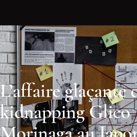
ACCUEIL
FAITS DIVERS
L’affaire glaçante 
kidnapping Glico
Morinaga au Japo