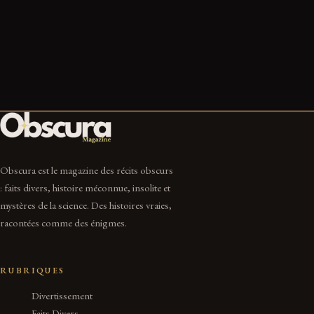
Centaurus A vue par James Webb : ce que les nouvelles
images révèlent d’une galaxie marquée par une collision
cosmique
7 Juil 2026
6 min
Obscura est le magazine des récits obscurs
: faits divers, histoire méconnue, insolite et
mystères de la science. Des histoires vraies,
racontées comme des énigmes.
RUBRIQUES
Divertissement
Faits Divers