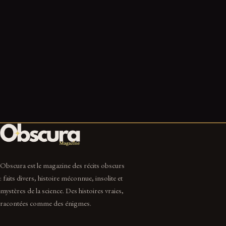
Anomalie au LHC : une fissure de 4 sigmas dans le
Modèle standard, vraiment ?
18 Juin 2026
8 min
Obscura est le magazine des récits obscurs
: faits divers, histoire méconnue, insolite et
mystères de la science. Des histoires vraies,
racontées comme des énigmes.