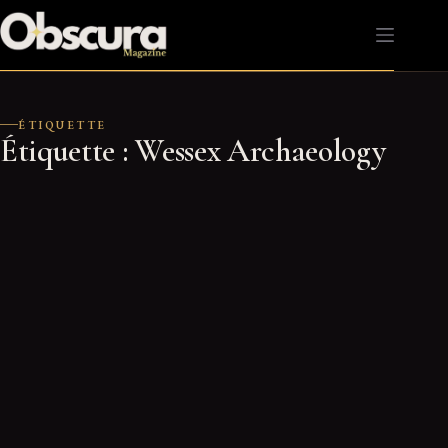
Passer
au
contenu
ÉTIQUETTE
Étiquette :
Wessex Archaeology