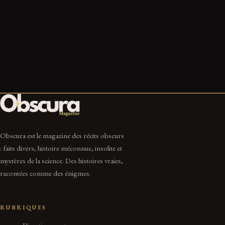
À Bulford, un « proto-Stonehenge » en bois vieux de 5
000 ans, aligné sur les solstices
4 Juil 2026
6 min
Obscura est le magazine des récits obscurs
: faits divers, histoire méconnue, insolite et
mystères de la science. Des histoires vraies,
racontées comme des énigmes.
RUBRIQUES