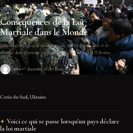
ACCUEIL
POLITIQUE
Conséquences de la Loi
Martiale dans le Monde
Découvrez les effets de la loi martiale sur les droits civils et la
sécurité dans plusieurs pays, dont la Corée du Sud et l'Ukraine.
Olivier
7 décembre 2024
5 min de lecture
Corée du Sud, Ukraine
Voici ce qui se passe lorsqu’un pays déclare
la loi martiale