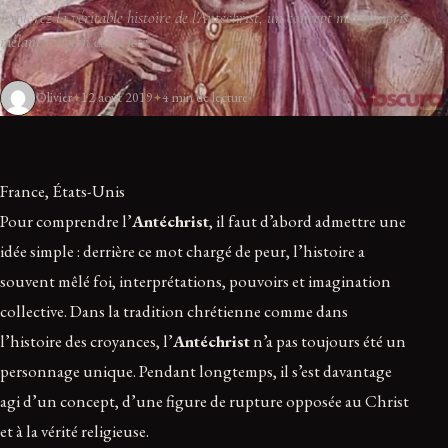
Explorez la véritable histoire de l'Antéchrist, un concept mal compris
mêlant religion et société.
Olivier
12 août 2019
4 min de lecture
France, États-Unis
Pour comprendre l’
Antéchrist
, il faut d’abord admettre une
idée simple : derrière ce mot chargé de peur, l’histoire a
souvent mêlé foi, interprétations, pouvoirs et imagination
collective. Dans la tradition chrétienne comme dans
l’histoire des croyances, l’
Antéchrist
n’a pas toujours été un
personnage unique. Pendant longtemps, il s’est davantage
agi d’un concept, d’une figure de rupture opposée au Christ
et à la vérité religieuse.