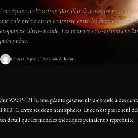
Une équipe de l'Institut Max Planck a mesuré pour la pr
une telle précision un contraste entre les deux hémisphère
exoplanète ultra-chaude. Les modèles sous-estimaient l'
phénomène.
Olivier
19 juin 2026
4 min de lecture
Sur WASP-121 b, une géante gazeuse ultra-chaude à des centa
1 800 °C entre ses deux hémisphères. Et ce n’est pas le seul dé
un détail que les modèles théoriques peinaient à reproduire.