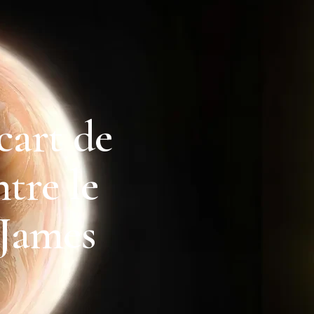
cart de
tre le
 James