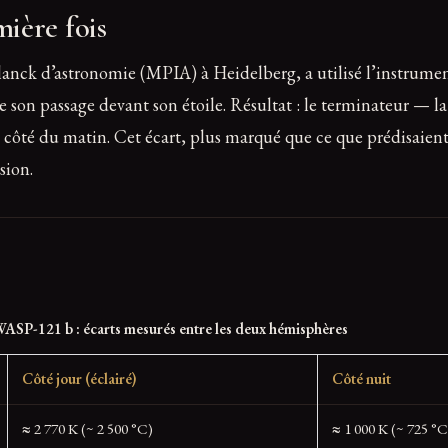
ière fois
 Planck d’astronomie (MPIA) à Heidelberg, a utilisé l’instru
 son passage devant son étoile. Résultat : le terminateur — la 
 côté du matin. Cet écart, plus marqué que ce que prédisaient 
sion.
ASP-121 b : écarts mesurés entre les deux hémisphères
Côté jour (éclairé)
Côté nuit
≈ 2 770 K (~ 2 500 °C)
≈ 1 000 K (~ 725 °C