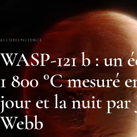
ACCUEIL
SCIENCE
WASP-121 b : un é
1 800 °C mesuré en
jour et la nuit par
Webb