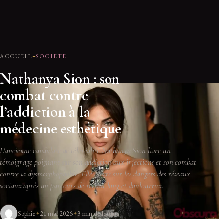
ACCUEIL
SOCIETE
Nathanya Sion : son
combat contre
l’addiction à la
médecine esthétique
L'ancienne candidate de téléréalité Nathanya Sion livre un
témoignage poignant sur son addiction aux injections et son combat
contre la dysmorphophobie. Elle alerte sur les dangers des réseaux
sociaux après un parcours de retrait long et douloureux.
Sophie
24 mai 2026
3 min de lecture