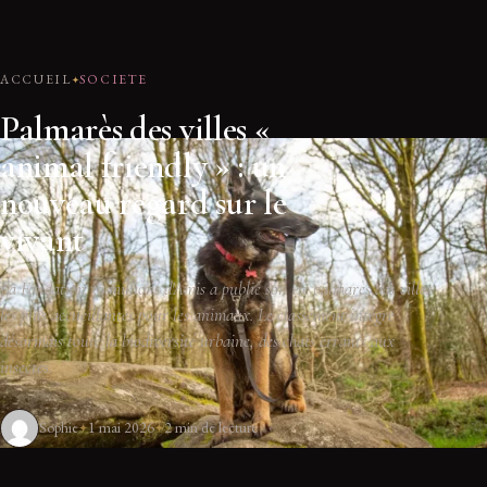
ACCUEIL
SOCIETE
Palmarès des villes «
animal friendly » : un
nouveau regard sur le
vivant
La Fondation 30 millions d'Amis a publié son 11e palmarès des villes
les plus accueillantes pour les animaux. Le classement intègre
désormais toute la biodiversité urbaine, des chats errants aux
insectes.
Sophie
1 mai 2026
2 min de lecture