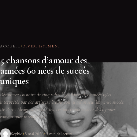
ACCUEIL
DIVERTISSEMENT
5 chansons d’amour des
années 60 nées de succès
uniques
Découvrez l'histoire de cinq tubes légendaires des années 1960
interprétés par des artistes n'ayant connu qu'un seul immense succès.
De Percy Sledge aux Ronettes, ces morceaux restent des hymnes
romantiques intemporels.
Sophie
5 mai 2026
5 min de lecture