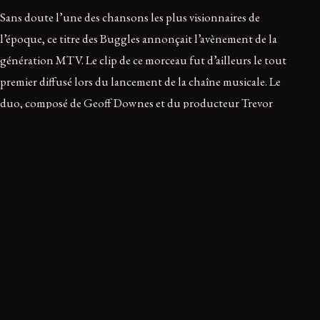
Sans doute l’une des chansons les plus visionnaires de
l’époque, ce titre des Buggles annonçait l’avènement de la
génération MTV. Le clip de ce morceau fut d’ailleurs le tout
premier diffusé lors du lancement de la chaîne musicale. Le
duo, composé de Geoff Downes et du producteur Trevor
Horn, souhaitait créer une version robotique des Beatles.
Inspiré par l’esthétique homme-machine de Kraftwerk et la
science-fiction, le morceau utilise des technologies de studio
avancées pour obtenir un son volontairement artificiel et
futuriste. Bien qu’il n’ait atteint que la 40ème place aux
États-Unis à l’époque, « Video Killed the Radio Star » reste
un pilier de la culture pop, massivement écouté sur les
plateformes numériques aujourd’hui.