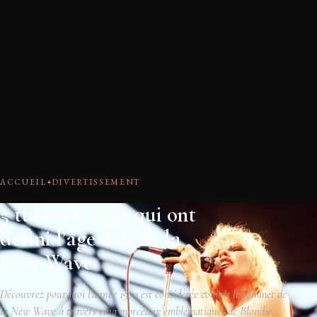
ACCUEIL
DIVERTISSEMENT
5 tubes de 1979 qui ont
défini l’âge d’or de la
New Wave
Découvrez pourquoi l'année 1979 est considérée comme le sommet de
la New Wave à travers cinq morceaux emblématiques de Blondie,