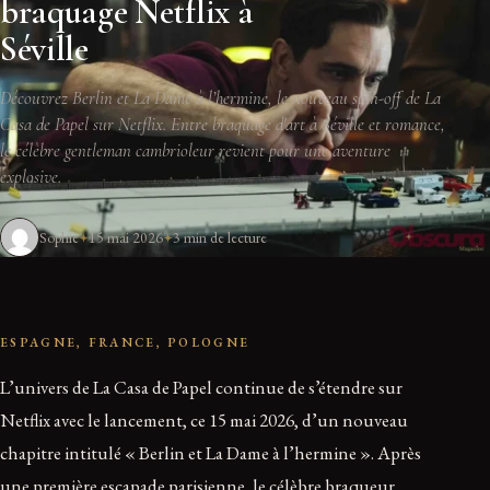
braquage Netflix à
Séville
Découvrez Berlin et La Dame à l’hermine, le nouveau spin-off de La
Casa de Papel sur Netflix. Entre braquage d'art à Séville et romance,
le célèbre gentleman cambrioleur revient pour une aventure
explosive.
Sophie
15 mai 2026
3 min de lecture
ESPAGNE, FRANCE, POLOGNE
L’univers de La Casa de Papel continue de s’étendre sur
Netflix avec le lancement, ce 15 mai 2026, d’un nouveau
chapitre intitulé « Berlin et La Dame à l’hermine ». Après
une première escapade parisienne, le célèbre braqueur