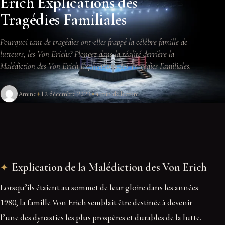
Erich Explications des
Tragédies Familiales
Pourquoi tant de tragédies ont-elles frappé la célèbre famille de
lutteurs, les Von Erichs? Plongez dans la réalité derrière la
Malédiction des Von Erich Explications des Tragédies Familiales.
Amine
12 décembre 2023
4 min de lecture
Explication de la Malédiction des Von Erich
Lorsqu’ils étaient au sommet de leur gloire dans les années
1980, la famille Von Erich semblait être destinée à devenir
l’une des dynasties les plus prospères et durables de la lutte.