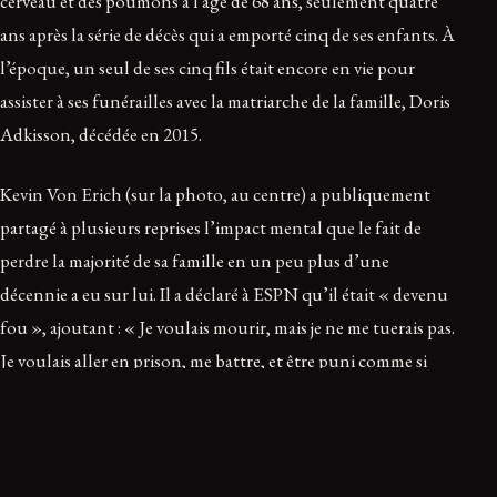
cerveau et des poumons à l’âge de 68 ans, seulement quatre
ans après la série de décès qui a emporté cinq de ses enfants. À
l’époque, un seul de ses cinq fils était encore en vie pour
assister à ses funérailles avec la matriarche de la famille, Doris
Adkisson, décédée en 2015.
Kevin Von Erich (sur la photo, au centre) a publiquement
partagé à plusieurs reprises l’impact mental que le fait de
perdre la majorité de sa famille en un peu plus d’une
décennie a eu sur lui. Il a déclaré à ESPN qu’il était « devenu
fou », ajoutant : « Je voulais mourir, mais je ne me tuerais pas.
Je voulais aller en prison, me battre, et être puni comme si
j’avais commis quelque chose. C’était stupide » (via
Syracuse.com
).
Cependant, malgré une telle tragédie, Kevin a réussi à