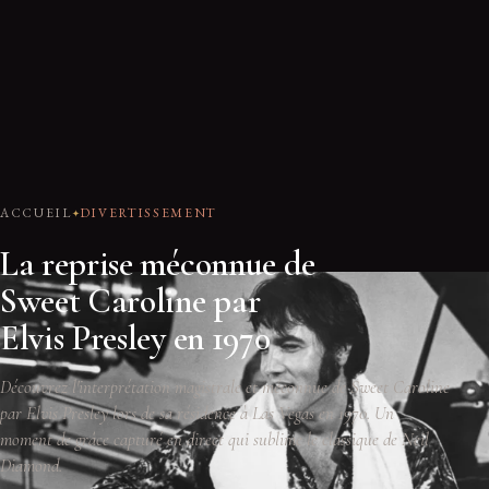
ACCUEIL
DIVERTISSEMENT
La reprise méconnue de
Sweet Caroline par
Elvis Presley en 1970
Découvrez l'interprétation magistrale et méconnue de Sweet Caroline
par Elvis Presley lors de sa résidence à Las Vegas en 1970. Un
moment de grâce capturé en direct qui sublime le classique de Neil
Diamond.