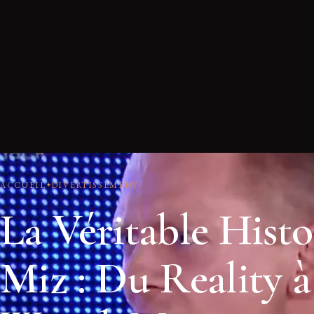
ACCUEIL
DIVERTISSEMENT
La Véritable Histo
Miz : Du Reality à