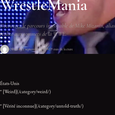
WrestleMania
Découvrez le parcours incroyable de Mike Mizanin, alias 
réalité aux sommets de la WWE.
Olivier
11 septembre 2019
19 min de lecture
États-Unis
* [Weird](/category/weird/)
* [Vérité inconnue](/category/untold-truth/)