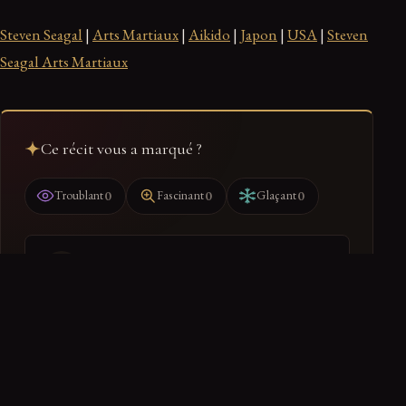
Steven Seagal
|
Arts Martiaux
|
Aikido
|
Japon
|
USA
|
Steven
Seagal Arts Martiaux
Ce récit vous a marqué ?
0
0
0
Troublant
Fascinant
Glaçant
Ranger dans mon dossier
Retrouvez-le dans votre espace