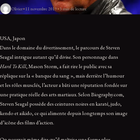
Olivier
11 novembre 2019
3 min de lecture
USA, Japon
Dans le domaine du divertissement, le parcours de Steven
Seagal intrigue autant qu’il divise. Son personnage dans
Hard To Kill
, Mason Storm, a fait rire le public avec sa
réplique sur la « banque du sang », mais derrière l’humour
et les rôles musclés, l’acteur a bâti une réputation fondée sur
une pratique réelle des arts martiaux. Selon Biography.com,
Steven Seagal possède des ceintures noires en karaté, judo,
kendo et aikido, ce qui alimente depuis longtemps son image
d’icône des films d’action.
On pourrait même dire qu’il maîtrise une forme plus