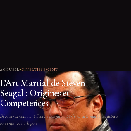
ACCUEIL
DIVERTISSEMENT
L’Art Martial de Steven
Seagal : Origines et
Compétences
Découvrez comment Steven Seagal a appris les arts martiaux depuis
son enfance au Japon.