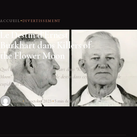
ACCUEIL
DIVERTISSEMENT
Le Destin d’Ernest
Burkhart dans Killers of
the Flower Moon
Quel a été le sort d'Ernest Burkhart dans "Killers of the Flower
Moon" Découvrez son incroyable destin dans cette histoire vraie de
cupidité et de meurtre
Amine
14 octobre 2023
5 min de lecture