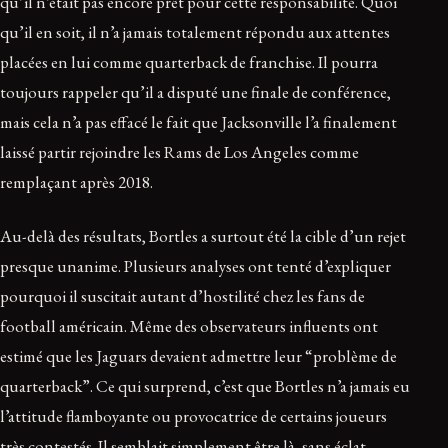
qu’il n’était pas encore prêt pour cette responsabilité. Quoi
qu’il en soit, il n’a jamais totalement répondu aux attentes
placées en lui comme quarterback de franchise. Il pourra
toujours rappeler qu’il a disputé une finale de conférence,
mais cela n’a pas effacé le fait que Jacksonville l’a finalement
laissé partir rejoindre les Rams de Los Angeles comme
remplaçant après 2018.
Au-delà des résultats, Bortles a surtout été la cible d’un rejet
presque unanime. Plusieurs analyses ont tenté d’expliquer
pourquoi il suscitait autant d’hostilité chez les fans de
football américain. Même des observateurs influents ont
estimé que les Jaguars devaient admettre leur “problème de
quarterback”. Ce qui surprend, c’est que Bortles n’a jamais eu
l’attitude flamboyante ou provocatrice de certains joueurs
très contestés. Il semblait simplement être là, sans éclat