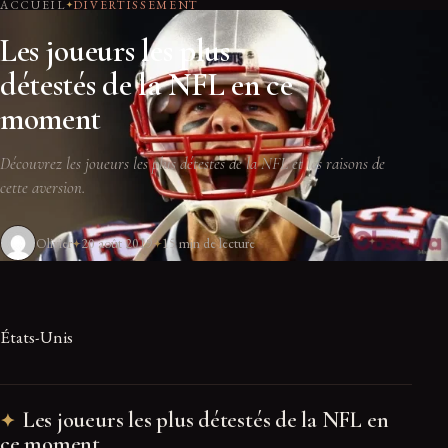
ACCUEIL
DIVERTISSEMENT
Les joueurs les plus
détestés de la NFL en ce
moment
Découvrez les joueurs les plus détestés de la NFL et les raisons de
cette aversion.
Olivier
20 août 2019
15 min de lecture
États-Unis
Les joueurs les plus détestés de la NFL en
ce moment