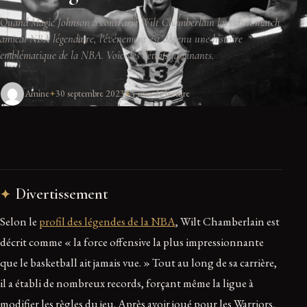
Quand Magic Johnson a contrarié Wilt Chamberlain lors d'un match
amical NBA légendaire, l'événement est devenu une histoire
emblématique de la NBA. Voici les détails fascinants.
Amine
30 septembre 2023
4 min de lecture
Divertissement
Selon le
profil des légendes de la NBA
, Wilt Chamberlain est
décrit comme « la force offensive la plus impressionnante
que le basketball ait jamais vue. » Tout au long de sa carrière,
il a établi de nombreux records, forçant même la ligue à
modifier les règles du jeu. Après avoir joué pour les Warriors,