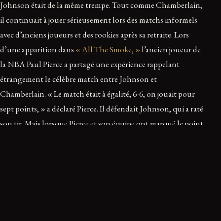
Johnson était de la même trempe. Tout comme Chamberlain,
il continuait à jouer sérieusement lors des matchs informels
avec d’anciens joueurs et des rookies après sa retraite. Lors
d’une apparition dans
« All The Smoke, »
l’ancien joueur de
la NBA Paul Pierce a partagé une expérience rappelant
étrangement le célèbre match entre Johnson et
Chamberlain. « Le match était à égalité, 6-6, on jouait pour
sept points, » a déclaré Pierce. Il défendait Johnson, qui a raté
son tir. Mais lorsque Pierce et son équipe ont marqué le point
de la victoire, Johnson a insisté sur le fait que cela ne
comptait pas – que c’était une faute. « Je ne l’ai même pas
touché ! » a raconté Pierce au podcast, provoquant des éclats
de rire chez l’hôte, lui-même et son autre invité.
Cet autre invité était Johnson lui-même, qui a expliqué son