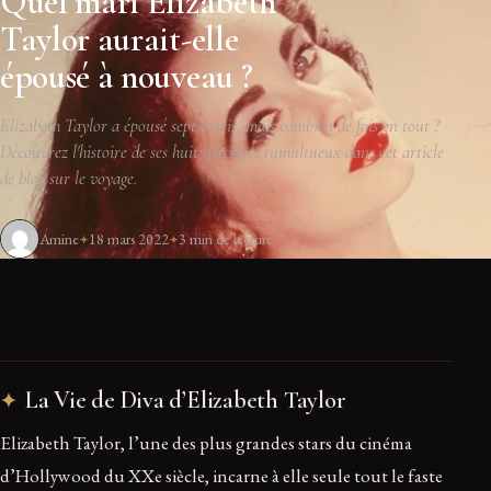
Quel mari Elizabeth
Taylor aurait-elle
épousé à nouveau ?
Elizabeth Taylor a épousé sept maris, mais combien de fois en tout ?
Découvrez l'histoire de ses huit mariages tumultueux dans cet article
de blog sur le voyage.
Amine
18 mars 2022
3 min de lecture
La Vie de Diva d’Elizabeth Taylor
Elizabeth Taylor, l’une des plus grandes stars du cinéma
d’Hollywood du XXe siècle, incarne à elle seule tout le faste