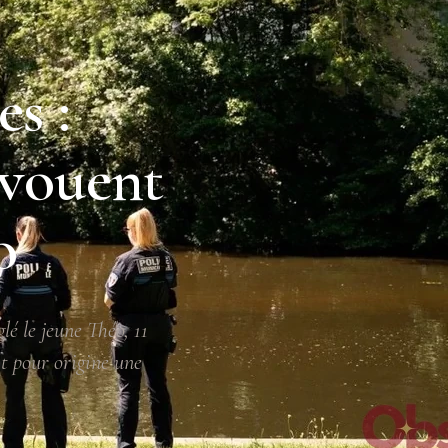
s :
avouent
o
lé le jeune Théo, 11
it pour origine une