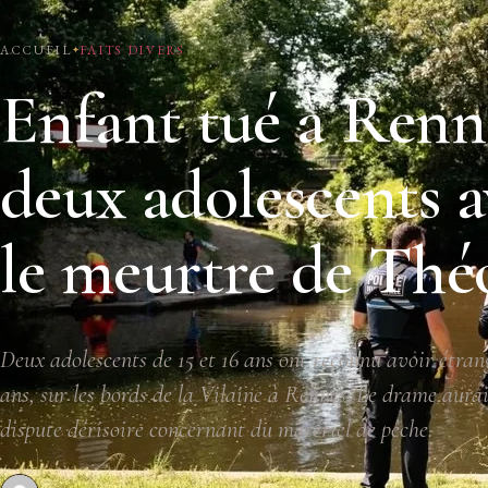
ACCUEIL
FAITS DIVERS
Enfant tué à Renne
deux adolescents 
le meurtre de Thé
Deux adolescents de 15 et 16 ans ont reconnu avoir étrang
ans, sur les bords de la Vilaine à Rennes. Le drame aura
dispute dérisoire concernant du matériel de pêche.