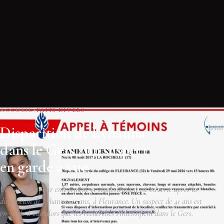
ACCUEIL
FAITS DIVERS
Disparition de Lyhanna
dans le Gers : un suspect
en garde à vue
Une enquête pour enlèvement et séquestration est ouverte après la
disparition de Lyhanna, 11 ans, à Fleurance. Un suspect de 41 ans est
en garde à vue alors que les recherches s'intensifient dans le Gers.