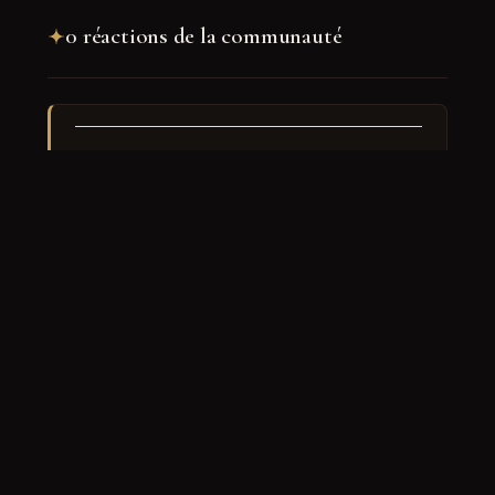
0 réactions de la communauté
Rejoindre la discussion
Nom
*
E-mail
*
Site web