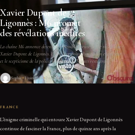
Xavier Dupont de
Ligonnès : M6 promet
des révélations inédites
La chaîne M6 annonce détenir une possible preuve de vie récente de
Xavier Dupont de Ligonnès. Entre les espoirs d'un ancien enquêteur
et le scepticisme de la police, le mystère de Nantes reste entier.
Sophie
1 juin 2026
2 min de lecture
FRANCE
L’énigme criminelle qui entoure Xavier Dupont de Ligonnès
continue de fasciner la France, plus de quinze ans après la