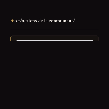
0 réactions de la communauté
Rejoindre la discussion
Nom
*
E-mail
*
Site web