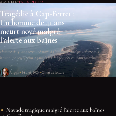
ACCUEIL
FAITS DIVERS
Tragédie à Cap-Ferret :
Un homme de 41 ans
meurt noyé malgré
l’alerte aux baïnes
Homme de 41 ans retrouvé noyé à Cap-Ferret malgré l'alerte aux
baïnes : ne sous-estimez jamais les dangers des courants marins.
Angela
14 avril 2024
2 min de lecture
Noyade tragique malgré l’alerte aux baïnes