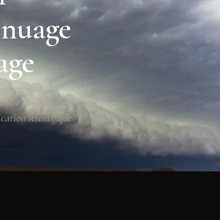
 nuage
age
d'une plage au
cation scientifique