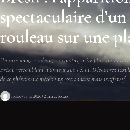
spectaculaire d’un
rouleau sur une pl
Un rare nuage rouleau, ou volutus, a été filmé au-dessus 
Brésil, ressemblant à un tsunami géant. Découvrez l'expli
de ce phénomène météo impressionnant mais inoffensif.
Sophie
8 mai 2026
2 min de lecture