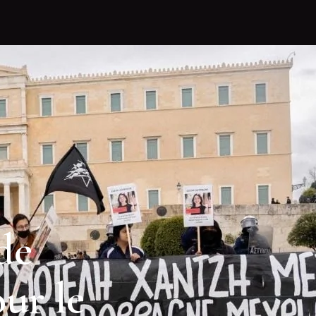
de
our le