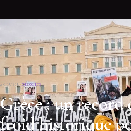
ACCUEIL
INSOLITE
Grèce : un record 
froid historique p