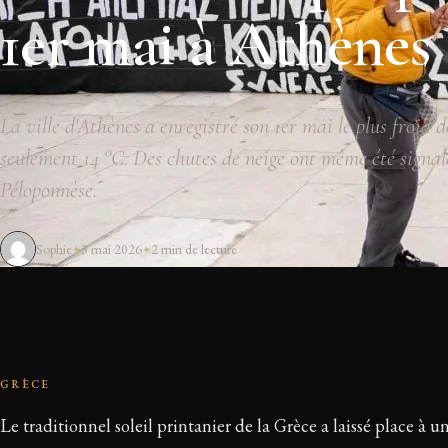
1er mai à Athènes
La ville d'Athènes a enregistré son 1er mai le plus froid 
seulement 14 °C. Des chutes de neige ont même été signal
Péloponnèse.
Sophie
3 mai 2026
2 min de lecture
GRÈCE
Le traditionnel soleil printanier de la Grèce a laissé place à 