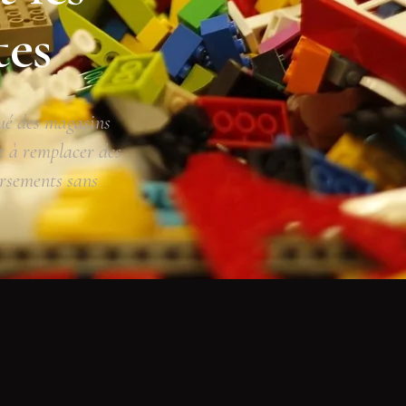
tes
qué des magasins
t à remplacer des
ursements sans