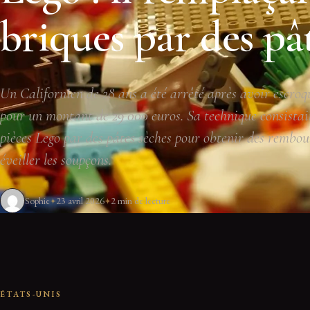
briques par des pâ
Un Californien de 28 ans a été arrêté après avoir escro
pour un montant de 29 000 euros. Sa technique consistai
pièces Lego par des pâtes sèches pour obtenir des rembo
éveiller les soupçons.
Sophie
23 avril 2026
2 min de lecture
ÉTATS-UNIS