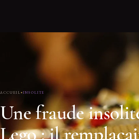
ACCUEIL
INSOLITE
Une fraude insolit
Lego : il remplaçai