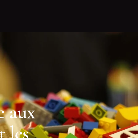
e aux
t les