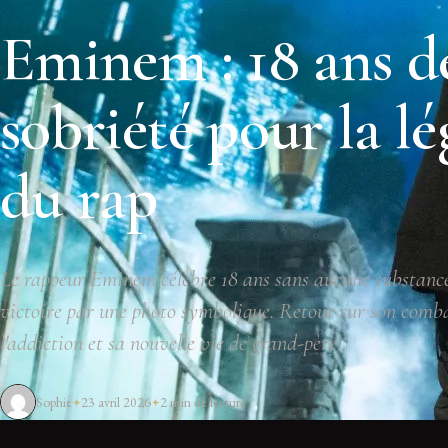
Eminem : 18 ans d
sobriété pour la l
du rap
Le rappeur Eminem célèbre 18 ans sans aucune substanc
victoire par une photo symbolique. Retour sur son comb
l'addiction et sa nouvelle vie de grand-père.
Sophie
23 avril 2026
2 min de lecture