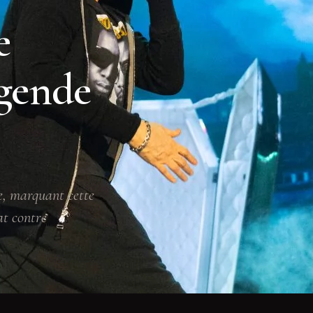
e
égende
e, marquant cette
at contre