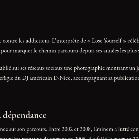
contre les addictions. L’interprète de « Lose Yourself » célè
t pour marquer le chemin parcouru depuis ses années les plus
ublié sur ses réseaux sociaux une photographie montrant un j
t à l’effigie du DJ américain D-Nice, accompagnant sa publica
a dépendance
ence sur son parcours. Entre 2002 et 2008, Eminem a lutté c
remière tentative de sevrage en 2005, il a frôlé la mort en 