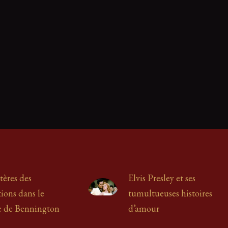
es américains
disparus ou morts :
ficielle dit (et ne
tères des
Elvis Presley et ses
ions dans le
tumultueuses histoires
e de Bennington
d’amour