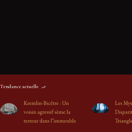
West Rindge 1947 : les fragments de
Onze scientifiqu
fonte que le FBI a peut-être détruits
mystérieusement 
avant de les comprendre
ce que l’enquête of
dit pas)
4 Juil 2026
8 min
26 Juin 2026
5 min
Tendance actuelle
Kremlin-Bicêtre : Un
Les Mys
voisin agressif sème la
Disparit
terreur dans l’immeuble
Triangl