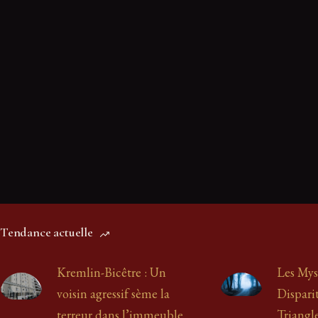
Pour la première fois, de l’ADN
humain ancien retrouvé sur les parois
d’une grotte ornée
1 Juil 2026
9 min
Tendance actuelle
Kremlin-Bicêtre : Un
Les Mys
voisin agressif sème la
Disparit
terreur dans l’immeuble
Triangl