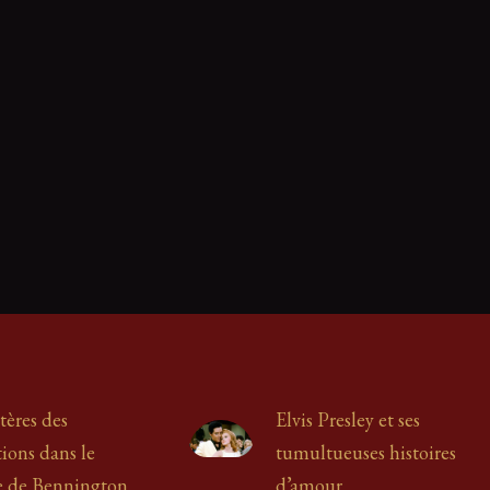
tères des
Elvis Presley et ses
ions dans le
tumultueuses histoires
e de Bennington
d’amour