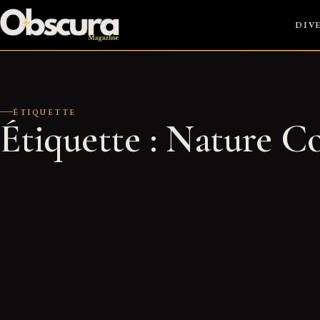
Passer
DIV
au
contenu
ÉTIQUETTE
Étiquette :
Nature C