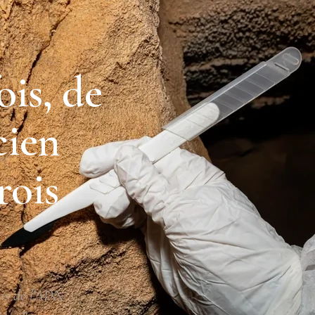
ois, de
cien
rois
ois de l'ADN