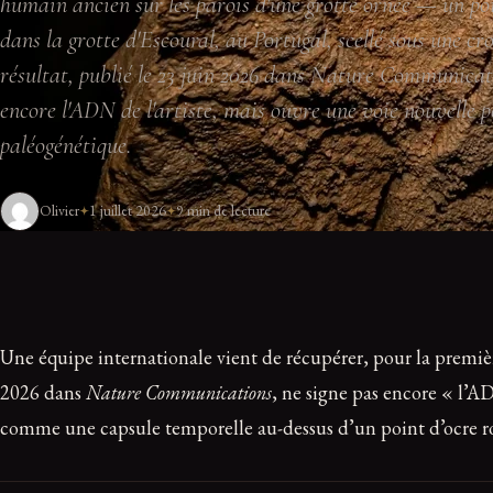
humain ancien sur les parois d'une grotte ornée — un poi
dans la grotte d'Escoural, au Portugal, scellé sous une cro
résultat, publié le 23 juin 2026 dans Nature Communicati
encore l'ADN de l'artiste, mais ouvre une voie nouvelle p
paléogénétique.
Olivier
1 juillet 2026
9 min de lecture
Une équipe internationale vient de récupérer, pour la premièr
2026 dans
Nature Communications
, ne signe pas encore « l’AD
comme une capsule temporelle au-dessus d’un point d’ocre ro