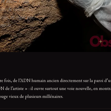
nt d'ocre rouge
ûte de calcite. Le
ons, ne signe pas
our la
e fois, de l’ADN humain ancien directement sur la paroi d’une
N de l’artiste » : il ouvre surtout une voie nouvelle, en mont
uge vieux de plusieurs millénaires.