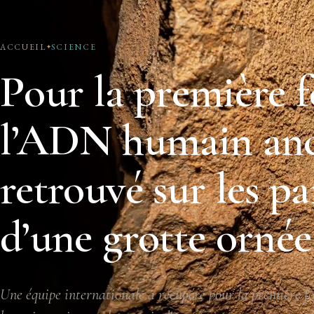
ACCUEIL
SCIENCE
Pour la première f
l’ADN humain an
retrouvé sur les pa
d’une grotte ornée
Une équipe internationale a récupéré pour la première f