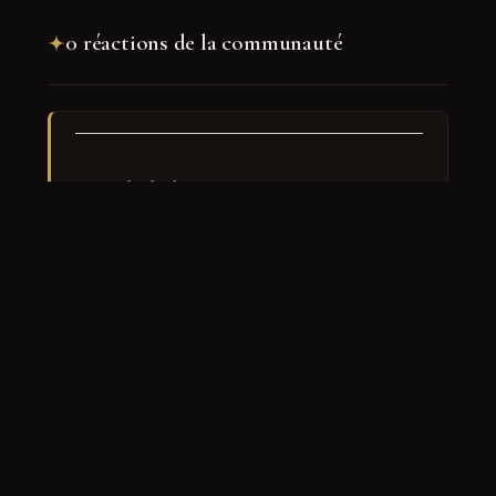
0 réactions de la communauté
Rejoindre la discussion
Nom
*
E-mail
*
Site web