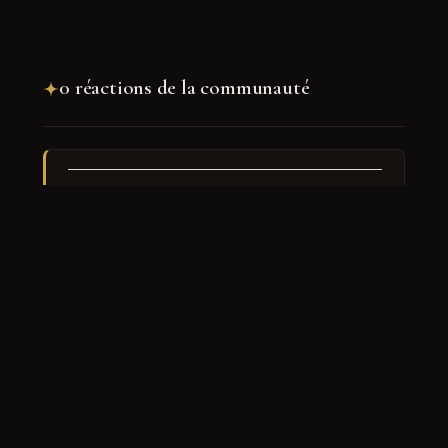
0 réactions de la communauté
Rejoindre la discussion
Nom
*
E-mail
*