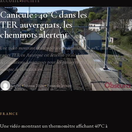
ACCUEIL
SOCIETE
Canicule : 40°C dans les
TER auvergnats, les
cheminots alertent
Une vidéo montrant des températures dépassant les 40°C dans des
rames TER en Auvergne est devenue virale. Les syndicats dénoncent
des conditions dangereuses pour les passagers et le personnel face au
manque de climatisation.
Sophie
30 mai 2026
2 min de lecture
FRANCE
Une vidéo montrant un thermomètre affichant 40°C à