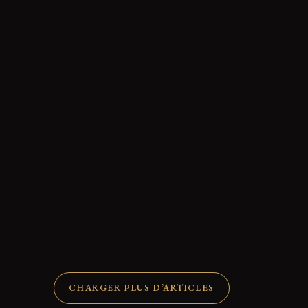
Déclassification UAP du Pentagone : le bilan vérifié,
deux mois après PURSUE
2 Juil 2026
7 min
CHARGER PLUS D’ARTICLES