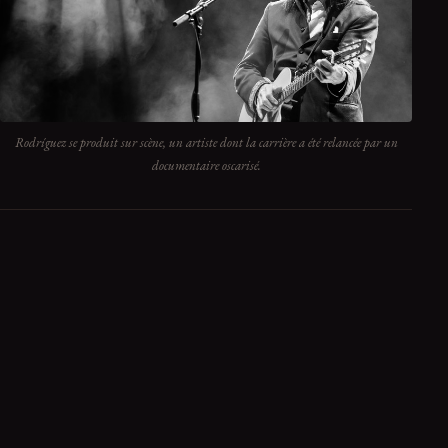
Rodríguez se produit sur scène, un artiste dont la carrière a été relancée par un
documentaire oscarisé.
Rodríguez : l’incroyable destin de Sugar
Man
Sixto Rodríguez, originaire de Détroit, a publié deux albums
au début des années 1970, « Cold Fact » et « Coming from
Reality ». Son style, mêlant folk, rock, funk et blues, était
souvent comparé à celui de Bob Dylan pour la richesse de ses
textes. Pourtant, en raison de problèmes avec sa maison de