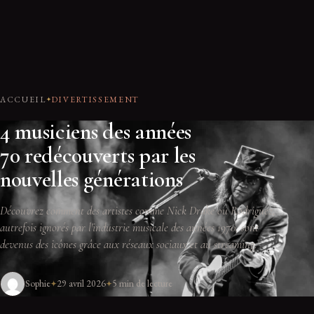
ACCUEIL
DIVERTISSEMENT
4 musiciens des années
70 redécouverts par les
nouvelles générations
Découvrez comment des artistes comme Nick Drake ou Rodriguez,
autrefois ignorés par l'industrie musicale des années 1970, sont
devenus des icônes grâce aux réseaux sociaux et au streaming.
Sophie
29 avril 2026
5 min de lecture