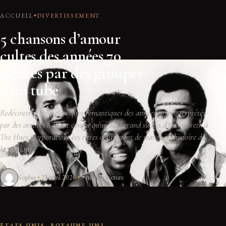
ACCUEIL
DIVERTISSEMENT
5 chansons d’amour
cultes des années 70
signées par des groupes
d’un tube
Redécouvrez cinq classiques romantiques des années 1970 interprétés
par des artistes n'ayant connu qu'un seul grand succès. De Nazareth à
The Hues Corporation, ces titres continuent de marquer l'histoire de
la musique.
Sophie
21 avril 2026
5 min de lecture
ÉTATS-UNIS, ROYAUME-UNI