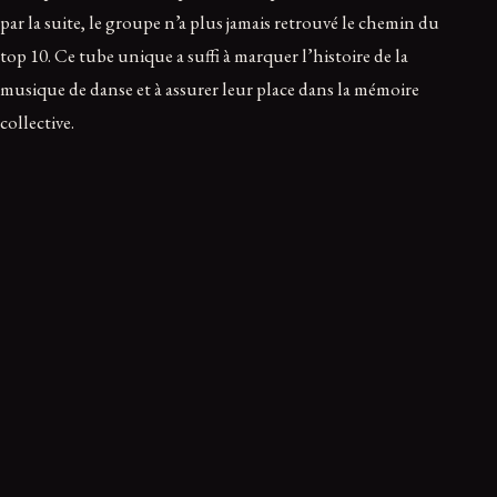
par la suite, le groupe n’a plus jamais retrouvé le chemin du
top 10. Ce tube unique a suffi à marquer l’histoire de la
musique de danse et à assurer leur place dans la mémoire
collective.
Love Hurts — Nazareth
Le groupe de hard rock écossais Nazareth a exploré la face
sombre du sentiment amoureux avec « Love Hurts » en 1975.
Le message est direct : l’amour peut brûler ceux qui s’en
approchent de trop près. Bien que le groupe ait connu un
succès plus important en Europe qu’aux États-Unis, cette
chanson a marqué les esprits en atteignant la huitième place
des classements américains.