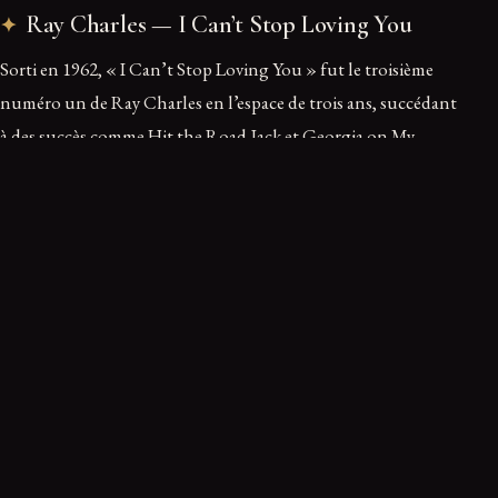
Ray Charles — I Can’t Stop Loving You
Sorti en 1962, « I Can’t Stop Loving You » fut le troisième
numéro un de Ray Charles en l’espace de trois ans, succédant
à des succès comme Hit the Road Jack et Georgia on My
Mind. Écrit et interprété à l’origine à la fin des années 1950
par la star de la country Don Gibson, le titre a été transformé
par Ray Charles. Passant maître dans l’art de fusionner les
genres, il y mêle country, pop, blues et soul pour dépeindre
une peine de cœur dévastatrice. La chanson résonne auprès
de tous ceux qui regardent en arrière après la fin d’un grand
amour, préférant se réfugier dans leurs souvenirs romancés
plutôt que d’affronter le présent.
Porté par des chœurs angéliques et un accompagnement
musical délicat, le chant de Ray Charles, oscillant entre