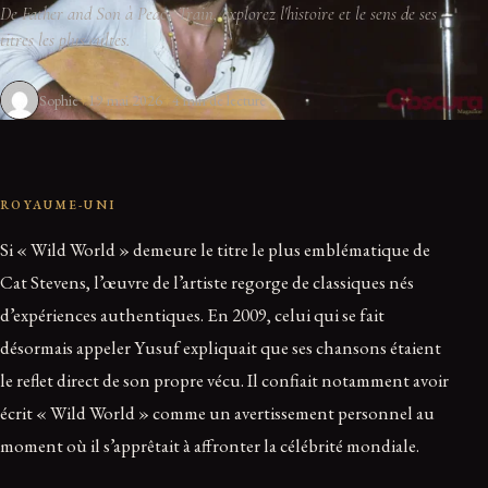
De Father and Son à Peace Train, explorez l'histoire et le sens de ses
titres les plus cultes.
Sophie
19 mai 2026
4 min de lecture
ROYAUME-UNI
Si « Wild World » demeure le titre le plus emblématique de
Cat Stevens, l’œuvre de l’artiste regorge de classiques nés
d’expériences authentiques. En 2009, celui qui se fait
désormais appeler Yusuf expliquait que ses chansons étaient
le reflet direct de son propre vécu. Il confiait notamment avoir
écrit « Wild World » comme un avertissement personnel au
moment où il s’apprêtait à affronter la célébrité mondiale.