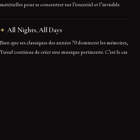
matérielles pour se concentrer sur l’essentiel et l’invisible.
All Nights, All Days
Bien que ses classiques des années 70 dominent les mémoires,
Yusuf continue de créer une musique pertinente. C’est le cas
avec « All Nights, All Days », un titre plus rock issu de son
album de 2023, « King of a Land ». Avec ses sonorités
rappelant le style de George Harrison, le morceau porte un
regard critique sur le monde moderne.
L’artiste y dénonce les politiciens cupides et les injustices
sociales, tout en affirmant que le changement est à portée de
main si les citoyens choisissent la bienveillance. Pour lui,
cette chanson interroge notre capacité à agir sur notre destin