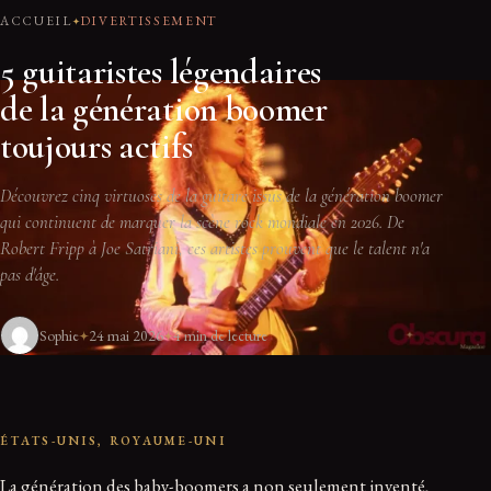
ACCUEIL
DIVERTISSEMENT
5 guitaristes légendaires
de la génération boomer
toujours actifs
Découvrez cinq virtuoses de la guitare issus de la génération boomer
qui continuent de marquer la scène rock mondiale en 2026. De
Robert Fripp à Joe Satriani, ces artistes prouvent que le talent n'a
pas d'âge.
Sophie
24 mai 2026
4 min de lecture
ÉTATS-UNIS, ROYAUME-UNI
La génération des baby-boomers a non seulement inventé,