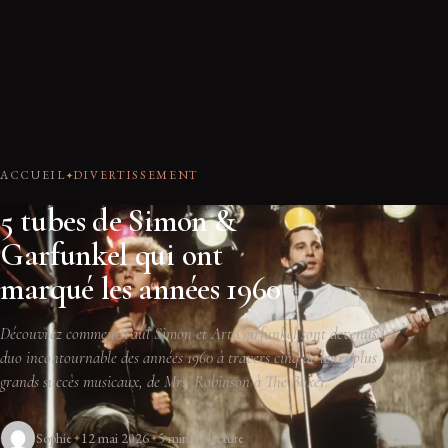
ACCUEIL
DIVERTISSEMENT
5 tubes de Simon &
Garfunkel qui ont
marqué les années 1960
Découvrez comment Paul Simon et Art Garfunkel sont devenus le
duo incontournable des années 1960 à travers cinq de leurs plus
grands succès musicaux, de Mrs. Robinson à The Boxer.
Sophie
12 mai 2026
5 min de lecture