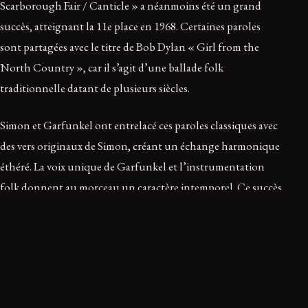
Scarborough Fair / Canticle » a néanmoins été un grand
succès, atteignant la 11e place en 1968. Certaines paroles
sont partagées avec le titre de Bob Dylan « Girl from the
North Country », car il s’agit d’une ballade folk
traditionnelle datant de plusieurs siècles.
Simon et Garfunkel ont entrelacé ces paroles classiques avec
des vers originaux de Simon, créant un échange harmonique
éthéré. La voix unique de Garfunkel et l’instrumentation
folk donnent au morceau un caractère intemporel. Ce succès
démontre que tout ce que le duo touchait se transformait en
or, qu’il s’agisse de sons nouveaux ou de reprises de
classiques anciens.
I Am a Rock