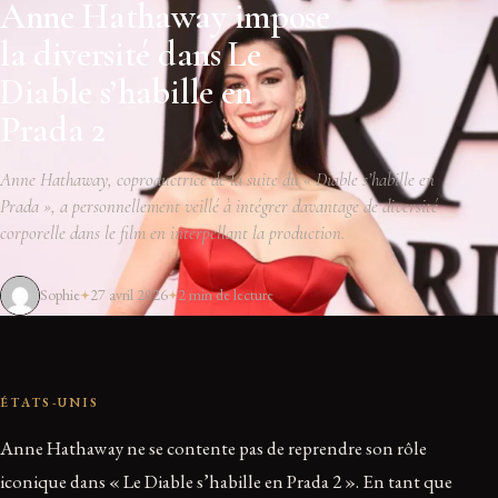
Anne Hathaway impose
la diversité dans Le
Diable s’habille en
Prada 2
Anne Hathaway, coproductrice de la suite du « Diable s’habille en
Prada », a personnellement veillé à intégrer davantage de diversité
corporelle dans le film en interpellant la production.
Sophie
27 avril 2026
2 min de lecture
ÉTATS-UNIS
Anne Hathaway ne se contente pas de reprendre son rôle
iconique dans « Le Diable s’habille en Prada 2 ». En tant que