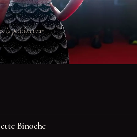
ec la pétition pour
iette Binoche