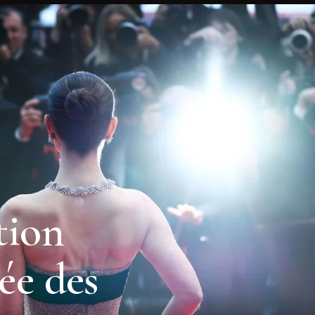
tion
ée des