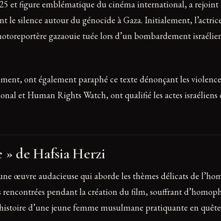
25 et figure emblématique du cinéma international, a rejoint 
e silence autour du génocide à Gaza. Initialement, l’actrice 
reportère gazaouie tuée lors d’un bombardement israélien le
ent, ont également paraphé ce texte dénonçant les violences e
onal et Human Rights Watch, ont qualifié les actes israélien
e » de Hafsia Herzi
t une œuvre audacieuse qui aborde les thèmes délicats de l’hom
ultés rencontrées pendant la création du film, souffrant d’hom
histoire d’une jeune femme musulmane pratiquante en quête d’