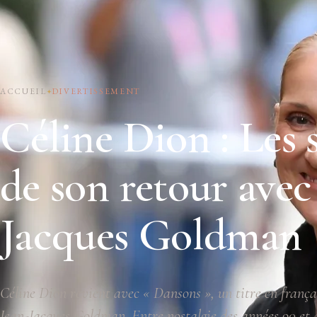
ACCUEIL
DIVERTISSEMENT
Céline Dion : Les 
de son retour avec
Jacques Goldman
Céline Dion revient avec « Dansons », un titre en frança
Jean-Jacques Goldman. Entre nostalgie des années 90 et 