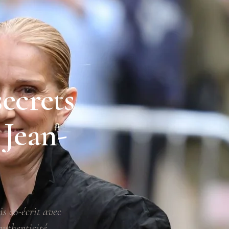
secrets
 Jean-
is co-écrit avec
authenticité