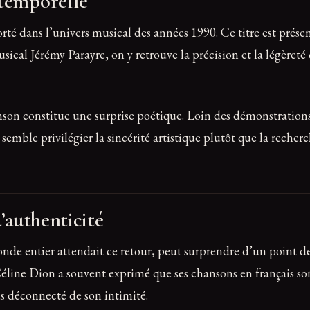
ntemporelle
rté dans l’univers musical des années 1990. Ce titre est prése
sical Jérémy Parayre, on y retrouve la précision et la légèret
on constitue une surprise poétique. Loin des démonstrations vo
emble privilégier la sincérité artistique plutôt que la reche
d’authenticité
onde entier attendait ce retour, peut surprendre d’un point d
. Céline Dion a souvent exprimé que ses chansons en français s
us déconnecté de son intimité.