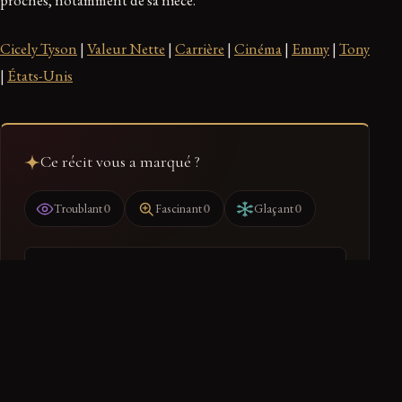
proches, notamment de sa nièce.
Cicely Tyson
|
Valeur Nette
|
Carrière
|
Cinéma
|
Emmy
|
Tony
|
États-Unis
Ce récit vous a marqué ?
0
0
0
Troublant
Fascinant
Glaçant
Ranger dans mon dossier
Retrouvez-le dans votre espace