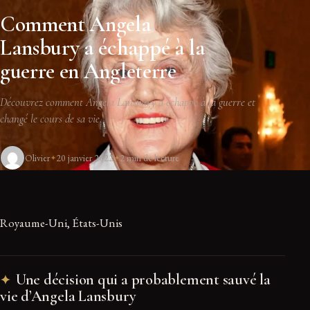
Comment Angela
Lansbury a échappé à la
guerre en Angleterre
Découvrez comment Angela Lansbury a échappé à la guerre et
changé le cours de sa vie.
Olivier
20 janvier 2022
2 min de lecture
Royaume-Uni, États-Unis
Une décision qui a probablement sauvé la
vie d’Angela Lansbury